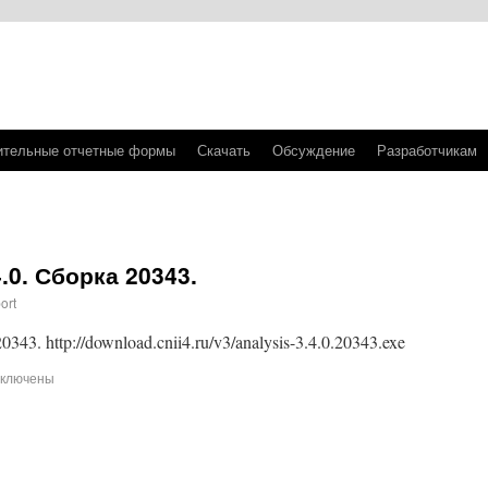
ительные отчетные формы
Скачать
Обсуждение
Разработчикам
.0. Сборка 20343.
ort
43. http://download.cnii4.ru/v3/analysis-3.4.0.20343.exe
тключены